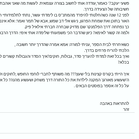
פשעי יעקב?' כאמור,עודדה אותי לחשוב בצורה עצמאית. לעשות מה שאני אוהבת 
חשיבותה של הצעידה בדרך.
לפני 12 שנה כשהחלטתי להיפרד מהמתנ"ס בו לימדתי עשור, נתתי לתלמידותי
האור בתוכן ואת שמחת הפרגון, ניגש אלי דב שמש, אבא של תמר ואמר: אלא אינם רק
כך נפתחה 'דרך הפלמנקו' שם מדויק שבחרה חברתי אילאיל פיק.
ולמה זה קשור לאימא? כיוון שהדבר הכי משמעותי שלימדה אותי אימי: הדרך הרב
כשאיחרתי לבית הספר ,עניתי למורה: אמא אמרה שהדרך יותר חשובה ,                                   
הלכתי להריח פרחים בדרך.
ואיך בכל זאת למדתי להעריך סדר, גבולות, חוקים?איך הסדר והגבולות קשורים 
בכלא?
איך הייתי בקורס קצינות בלי שעון??? מה משותף לחברי לוחמי החופש ,לחוקים ו
ה'שעשוע מאורגן' המקנה לילדות את כל התורה דרך משחק ושעשוע מהנה? כל אלה ועוד ס
על כל זה אספר בפוסטים הבאים .
להתראות באהבה
זהר