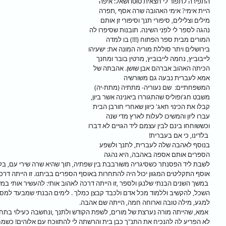
התפירה לתפור לי חצאית טוטו ושאל: איפה 
היית אימי? אימי האהובה שרה אסף ,תפרה 
מילים וצלילים, סיפורי תנך וסיפורי זן אותם 
נהגה לספר לי לפני השינה. תובנות שסיפרו לה 
המורים מבית ספר הפתוח (!!!) בו למדה 
בירושלים ויתר סוללת מוריה המונה את: ישעיהו 
לייבוביץ, נחמה לייבוביץ, מרטין בובר ומחנך 
הכיתה האהוב אברהם אבן שושן. אהבתה של 
אמא לעברית נבעה גם משורשיה 
המשפחתיים:  שם נעוריה- מתתיה (מתת-יה) 
משבט חג'ופוליס שהתגוררו ביאנינה אשר ביון, 
קבלו את הכינוי חאג' כיוון שאחרי חורבן הבית 
עברו ליון והמשיכו לעלות לארץ מדי שנה 
וכששוחחו בינם לבין עצמם ליד הגויים לא דברו 
 בלדינו, כי אם בעברית!
בנוסף לאהבה שלה לעברית, לתנך ולשפע 
הספרים אותם אספה באהבה, היא נהגה 
לשבת ליד הפסנתר כשסיגריה משורבבת בין שפתיה, תוך שהיא שרה שירי עם, בלוז
אוסף התקליטים המגוון יכול היה להתחרות באוסף הספרים בביתנו. זו הייתה דרכה 
 במשך השנים הבנתי שלנגן ולספר ,זו הייתה דרכה לאהוב אותי: להעשיר אותי ב
השכל, להקשיב וללמוד מכל אדם ולכבד קבצן כמלך . לימים הבנתי שמבעד למס
למגע, מילה טובה וארוחה חמה, הייתה שם אהבה.
 אמא, שהייתה מורה נערצת של מורים, לשפת הקודש ולתנך ,ונחשבה כעילוי בתחו
לא הפריע לה להנכיח את התנ"ך כבן בית והרשתה לי להתווכח עם אלוהים! כשמח