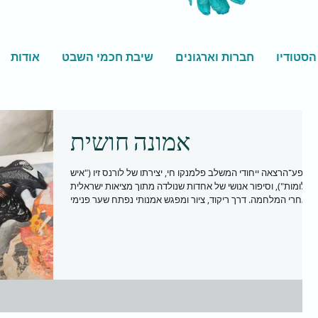
הסטודיו
חברות וארגונים
שיבת חכמי השבט
אודות
אמונה חושית
מופע־הרצאה ייחודי המשלב פלמנקו חי, יצירתו של לורנס זיו ("איש
החלומות"), וסיפור אנושי של אחדות שנולדה מתוך מציאות ישראלית
אחרי המלחמה. דרך ריקוד, ציור ומפגש אמנותי נפתח שער פנימי
לחוויה של אמונה חושית – לא כרעיון, אלא כתחושת גוף, נשימה ולב.
מתאים לכל קהל, מרגש ומעורר השראה.