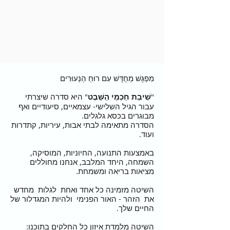
מִפְגָּשׁ מְחֻדָּשׁ עִם רוּחַ הַנְּעוּרִים
"
שִׁיבַת חַכְמֵי הַשֵּׁבֶט
" היא סדרה שיצרתי
עבור הגיל השלישי- עצמאיים, סיעודיים ואף
מבוגרים בכסא גלגלים.
הסדרה מתאימה לבתי אבות, עיריות, קתדרות
ועוד.
באמצעות התנועה, החיוניות, המוסיקה,
השמחה, היחד המלבב, אנחנו מחוללים
מציאות בריאה ומשמחת.
השיטה מזמינה כל אחד ואחת לגלות מחדש
את הזהר - האור הפנימי ולהיות המגדלור של
החיים שלך.
השיטה מלמדת איזון כל החלקים בתוכנו: