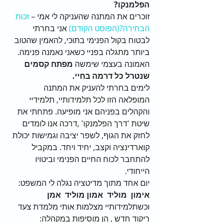
הפלמנקו?
זוכרים את המתנה שהעניקה לי אמי – 
זכות 
הבחירה?(הפוסט הקודם)
 אני בחרתי 
לבטוח בקול הפנימי בתוכי, להאמין שהטוב 
ביותר מתגלה בפניי כשאני נאמנה פנימה. 
האמונה בעצמי שימשה 
מפתח קסמים 
שנטרל כל דרמה בחיי.
לימים בחרתי להעניק את המתנה 
המופלאה הזו לכל תלמידותיי, תלמידיי 
והקהלים בפניהם אני מופיעה. פתחתי את 
שיטת 'דרך הפלמנקו' ,דרכה אנו לומדים 
לחזק את הגוף, לשפר יציבה וגמישות יכולת 
קוארדינציה וקצב, יחיד ויחד. במקביל 
להתחבר לכוח החיים הפנימי וביטויו 
הייחודי.
יום אחד מתוך מדיטציה נגלה לי המשפט: 
אימון  מוליד  אמון מוליד  אמן 
וכשתלמידותיי מצלמות אותי מלמדת צעד 
ריקוד חדש , הן מוסיפות במקהלה: 