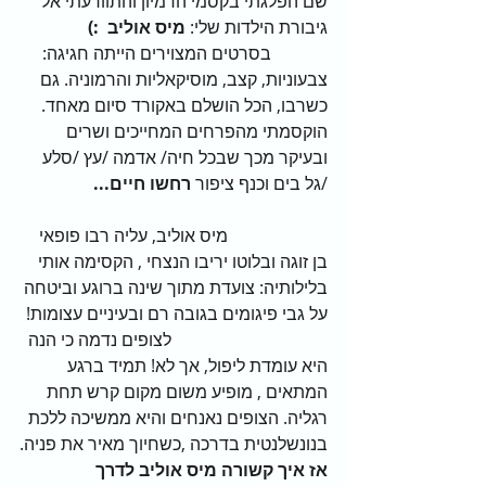
שם הפלגתי בקסמי הדמיון והתוודעתי אל 
גיבורת הילדות שלי: 
מיס אוליב  :)
             בסרטים המצוירים הייתה חגיגה: 
צבעוניות, קצב, מוסיקאליות והרמוניה. גם 
כשרבו, הכל הושלם באקורד סיום מאחד.
הוקסמתי מהפרחים המחייכים ושרים 
ובעיקר מכך שבכל חיה/ אדמה /עץ /סלע 
/גל בים וכנף ציפור
 רחשו חיים...    
                       מיס אוליב, עליה רבו פופאי 
בן זוגה ובלוטו יריבו הנצחי , הקסימה אותי 
בלילותיה: צועדת מתוך שינה ברוגע וביטחה 
על גבי פיגומים בגובה רם ובעיניים עצומות! 
                                    לצופים נדמה כי הנה 
היא עומדת ליפול, אך לא! תמיד ברגע 
המתאים , מופיע משום מקום קרש תחת 
רגליה. הצופים נאנחים והיא ממשיכה ללכת 
בנונשלנטית בדרכה ,כשחיוך מאיר את פניה.
אז איך קשורה מיס אוליב לדרך 