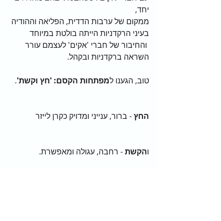
יחד, 
ממקום של ערבות הדדית, הפליאה וההודיה 
בעיני הרקדניות הייתה בולטת במיוחד 
 והחיבור של חברי 'אקים' לעצמם עורר 
השראה ברקדניות ובקהל. 
טוב, הגענו ל
מפתחות הקסם: 'חץ וקשת'
.   
החץ
 - ברור, ענייני ומדויק כקרן לייזר             
ו
הקשת
 - רחבה, עגולה ומאפשרת.
כשרוצים 
לממש חלום
, נדרש מיקוד 
ואיכויות של חץ                                               
יחד עם האפשור, ההרפיה, השקט 