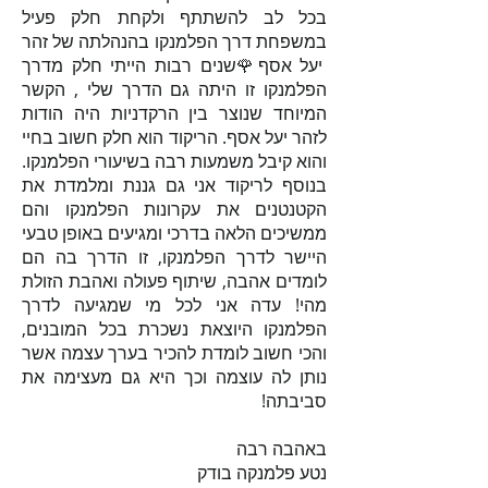
בכל לב להשתתף ולקחת חלק פעיל
במשפחת דרך הפלמנקו בהנהלתה של זהר
יעל אסף🌹
שנים רבות הייתי חלק מדרך
הפלמנקו זו היתה גם הדרך שלי , הקשר
המיוחד שנוצר בין הרקדניות היה הודות
לזהר יעל אסף. הריקוד הוא חלק חשוב בחיי
והוא קיבל משמעות רבה בשיעורי הפלמנקו.
בנוסף לריקוד אני גם גננת ומלמדת את
הקטנטנים את עקרונות הפלמנקו והם
ממשיכים הלאה בדרכי ומגיעים באופן טבעי
היישר לדרך הפלמנקו, זו הדרך בה הם
לומדים אהבה, שיתוף פעולה ואהבת הזולת
מהי!
עדה אני לכל מי שמגיעה לדרך
הפלמנקו היוצאת נשכרת בכל המובנים,
והכי חשוב לומדת להכיר בערך עצמה אשר
נותן לה עוצמה וכך היא גם מעצימה את
סביבתה!
באהבה רבה
נטע פלמנקה בודק