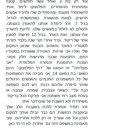
עוד רק בת 3 ואחד עשר חודשים. קטנה
ומפוחדת מהאחרים. הפלמנקו לימד אותי
להשתחרר מעצמי ומהפחדים שלי ולהכיר אנשים
חדשים, לצאת מהשגרה.
כשהמשכתי לגדול,
בגיל 7, זהר לימדה אותנו להאמין בעצמנו,
ולעולם לא לזלזל במעשים שלנו. לדעת להעריך
את עצמנו, ואת האחר.
בגיל 12 פרשתי לסגנון
אחר של ריקוד, ומיד אחרי חצי שנה בלבד חזרתי
לסטודיו המוכר והאהוב והבנתי שכאן המקום
שלי ואליו אני שייכת. האווירה ששוררת בסטודיו
החם, התנועות שכבר מרגישות חלק ממני,
הבנות התומכות והמורה המלמדת.
״אני
מצליחה״ זה המוטו של ׳דרך הפלמנקו׳. היום
כשאני בת כמעט 14, אני מבינה את המשמעות
של כל המשפטים החכמים והאנשים הדגולים
שזהר סיפרה עליהם רבות, ויש להם השפעה
רבה עליי.
כשאני עצבנית, שמחה, עצובה או
בעלת מצב רוח משתנה אני פורקת הכל בריקוד.
משחררת ולא חושבת על שום דבר אחר.
זהר תמיד אומרת ללכת בעקבות הלב שלך
ובעקבות הרגשות, הם כבר יובילו אותך למקום
הנכון וכל מה שצריך זה רק ללכת אחריהם, ואני
מאמינה במשפט הזה גם.
אחרת, לא הייתי כאן.