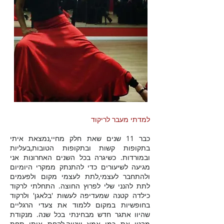
למדתי מעבר לריקוד
כבר 11 שנים שאת חלק מחיי,נמצאת איתי
בתקופות קשות ובתקופות הטובות,בעליות
ובמורדות. כשיגרה בכל השנים האחרונות אני
מגיעה לשיעורים כדי להתנתק ממקרי היומיום
ולהתחבר לעצמי,לתת לעצמי מקום ולפעמים
לתת להנני שלי לפרוץ החוצה.
התחלתי לרקוד
כילדה קטנה שמעדיפה לעשות 'בלאגן' ולרקוד
בחופשיות במקום ללמוד את צעדי הרגליים
שהיוו אתגר חדש מבחינתי בכל שנה. מנקודת
מבטי את כמו אמא שנייה,לקחת אותי תחת