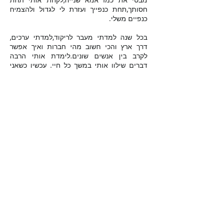
חסותך,תחת כנפייך ועזרת לי לגדול ולהצמיח
כנפיים משלי.
בכל שנה למדתי מעבר לריקוד,למדתי ערכים,
דרך ארץ והכי חשוב מהי חברות ואיך אפשר
לקרב בין אנשים שונים.לימדת אותי הרבה
דברים שילוו אותי במשך כל חיי.
עכשיו כשאני
מביטה לאחור, אני רואה מול עייני מגוון רחב של
חוויות שהצטברו ב11 השנים האחרונות.
תודה רבה על כל התהליך, על שעזרת לי להכיר
את עצמי בלי מסכות ותודה גדולה יותר
שנפתחת אליי גם.
אוהבת המון,
נטע