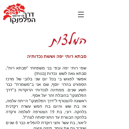
סבתא רותי יפה וששת נכדותיה
שמי רותי יפה ובפי בני משפחתי "סבתא רות",
סבתא גאה לשש נכדות (בנות!)
אפשר לפגוש בי בכל יום שני בלובי של מרכז
הספורט בהדר יוסף, שם אני ב"משמרת" כבר
תשע שנים. ממתינה לנכדותי הרוקדות ב"דרך
הפלמנקו" בהובלת זהר יעל אסף.
ראשונה להצטרף ל"דרך הפלמנקו" הייתה עלמה,
אז בת שש והיום בת חמש עשרה רקדנית
בלהקה. רוני, בת 19 הצטרפה לעלמה ורקדה
בלהקה הבוגרת עד התגייסותה לצה"ל.
ליאור, בת עשר וחצי רוקדת להפליא כבר 6 שנים
ואזכיר גם את עומר, מיקה ונועה